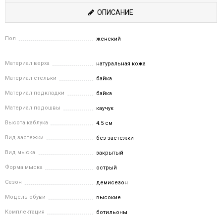
ОПИСАНИЕ
Пол
женский
Материал верха
натуральная кожа
Материал стельки
байка
Материал подкладки
байка
Материал подошвы
каучук
Высота каблука
4.5 см
Вид застежки
без застежки
Вид мыска
закрытый
Форма мыска
острый
Сезон
демисезон
Модель обуви
высокие
Комплектация
ботильоны