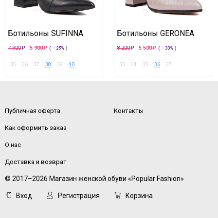
Ботильоны SUFINNA
Ботильоны GERONEA
7 900
5 900
8 200
5 500
( —25% )
( —33% )
35
36
37
38
39
40
33
34
35
36
37
Публичная оферта
Контакты
Как оформить заказ
О нас
Доставка и возврат
© 2017–2026 Магазин женской обуви «Popular Fashion»
Вход
Регистрация
Корзина