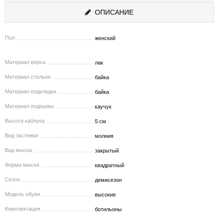
ОПИСАНИЕ
Пол
женский
Материал верха
лак
Материал стельки
байка
Материал подкладки
байка
Материал подошвы
каучук
Высота каблука
5 см
Вид застежки
молния
Вид мыска
закрытый
Форма мыска
квадратный
Сезон
демисезон
Модель обуви
высокие
Комплектация
ботильоны