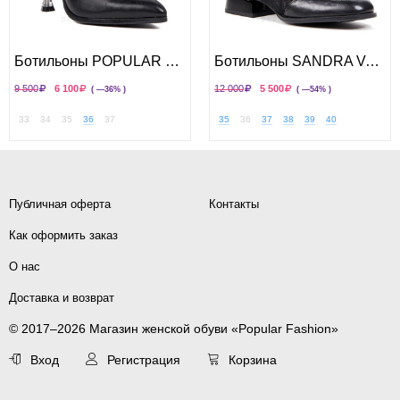
Ботильоны POPULAR FASHION
Ботильоны SANDRA VALERI
9 500
6 100
12 000
5 500
( —36% )
( —54% )
33
34
35
36
37
35
36
37
38
39
40
Публичная оферта
Контакты
Как оформить заказ
О нас
Доставка и возврат
© 2017–2026 Магазин женской обуви «Popular Fashion»
Вход
Регистрация
Корзина