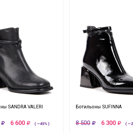
оны SANDRA VALERI
Ботильоны SUFINNA
6 600
8 500
6 300
( —45% )
( —2