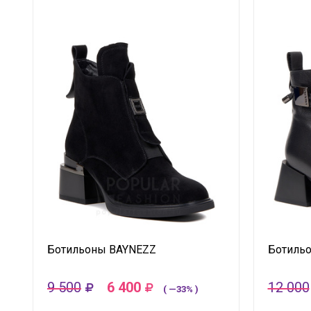
Ботильоны BAYNEZZ
Ботиль
9 500
6 400
12 000
( —33% )