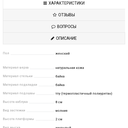
ХАРАКТЕРИСТИКИ
ОТЗЫВЫ
ВОПРОСЫ
ОПИСАНИЕ
Пол
женский
Материал верха
натуральная кожа
Материал стельки
байка
Материал подкладки
байка
Материал подошвы
тпу (термопластичный полиуретан)
Высота каблука
8 см
Вид застежки
молния
Высота платформы
2 см
Вид мыска
закрытый