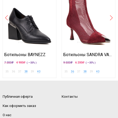
Ботильоны BAYNEZZ
Ботильоны SANDRA VALERI
7 300
4 900
9 500
6 200
( —33% )
( —35% )
35
36
37
38
39
40
35
36
37
38
39
40
Публичная оферта
Контакты
Как оформить заказ
О нас