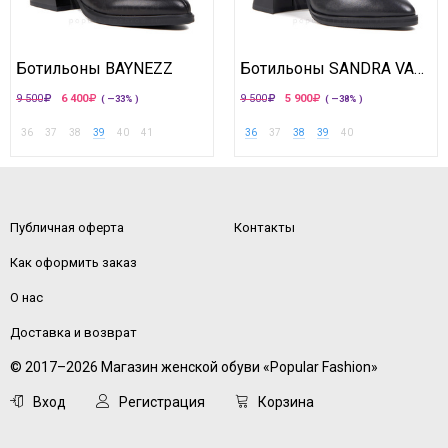
Ботильоны BAYNEZZ
Ботильоны SANDRA VALERI
9 500
6 400
9 500
5 900
( —33% )
( —38% )
36
37
38
39
40
41
36
37
38
39
40
Публичная оферта
Контакты
Как оформить заказ
О нас
Доставка и возврат
© 2017–2026 Магазин женской обуви «Popular Fashion»
Вход
Регистрация
Корзина