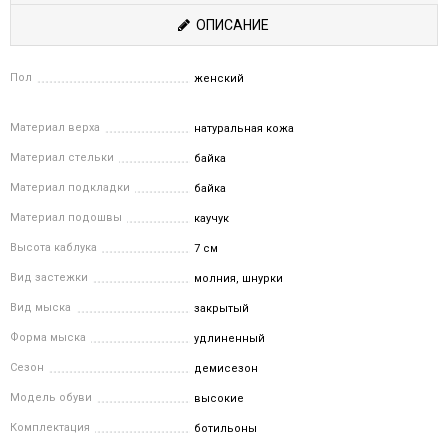
ОПИСАНИЕ
Пол
женский
Материал верха
натуральная кожа
Материал стельки
байка
Материал подкладки
байка
Материал подошвы
каучук
Высота каблука
7 см
Вид застежки
молния, шнурки
Вид мыска
закрытый
Форма мыска
удлиненный
Сезон
демисезон
Модель обуви
высокие
Комплектация
ботильоны