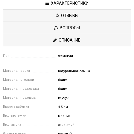
ХАРАКТЕРИСТИКИ
ОТЗЫВЫ
ВОПРОСЫ
ОПИСАНИЕ
Пол
женский
Материал верха
натуральная замша
Материал стельки
байка
Материал подкладки
байка
Материал подошвы
каучук
Высота каблука
4.5 см
Вид застежки
молния
Вид мыска
закрытый
Форма мыска
круглый