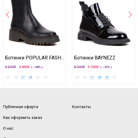
Ботинки POPULAR FASHION
Ботинки BAYNEZZ
8 500
4 400
8 500
5 500
( —48% )
( —35% )
35
36
37
38
39
40
35
36
37
38
39
40
Публичная оферта
Контакты
Как оформить заказ
О нас