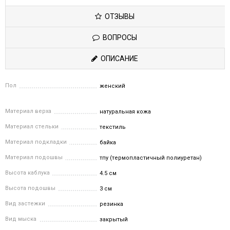
ОТЗЫВЫ
ВОПРОСЫ
ОПИСАНИЕ
Пол
женский
Материал верха
натуральная кожа
Материал стельки
текстиль
Материал подкладки
байка
Материал подошвы
тпу (термопластичный полиуретан)
Высота каблука
4.5 см
Высота подошвы
3 см
Вид застежки
резинка
Вид мыска
закрытый