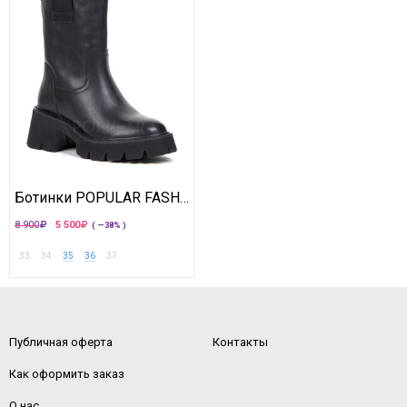
Ботинки POPULAR FASHION
8 900
5 500
( —38% )
33
34
35
36
37
Публичная оферта
Контакты
Как оформить заказ
О нас