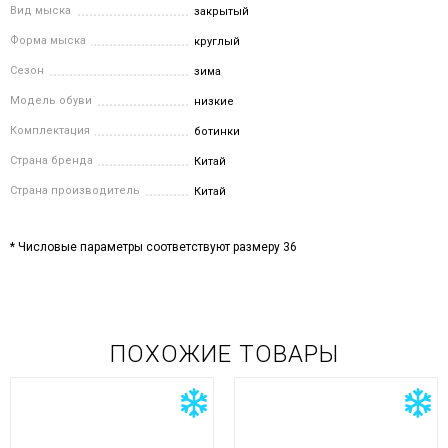
Вид мыска
закрытый
Форма мыска
круглый
Сезон
зима
Модель обуви
низкие
Комплектация
ботинки
Страна бренда
Китай
Страна производитель
Китай
* Числовые параметры соответствуют размеру 36
ПОХОЖИЕ ТОВАРЫ