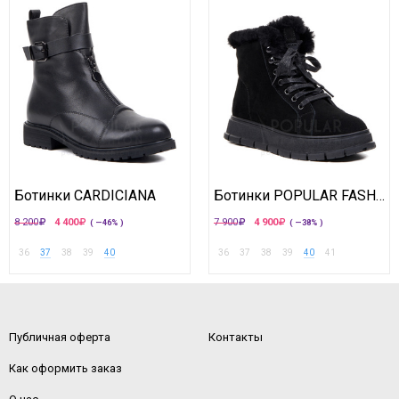
Ботинки CARDICIANA
Ботинки POPULAR FASHION
8 200
4 400
7 900
4 900
( —46% )
( —38% )
36
37
38
39
40
36
37
38
39
40
41
Публичная оферта
Контакты
Как оформить заказ