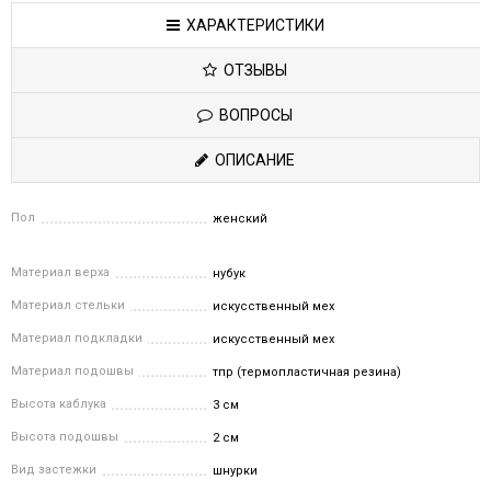
ХАРАКТЕРИСТИКИ
ОТЗЫВЫ
ВОПРОСЫ
ОПИСАНИЕ
Пол
женский
Материал верха
нубук
Материал стельки
искусственный мех
Материал подкладки
искусственный мех
Материал подошвы
тпр (термопластичная резина)
Высота каблука
3 см
Высота подошвы
2 см
Вид застежки
шнурки