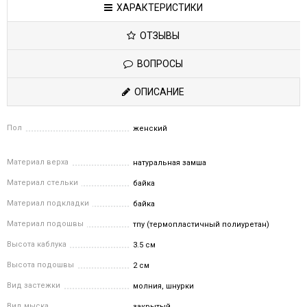
ХАРАКТЕРИСТИКИ
ОТЗЫВЫ
ВОПРОСЫ
ОПИСАНИЕ
Пол
женский
Материал верха
натуральная замша
Материал стельки
байка
Материал подкладки
байка
Материал подошвы
тпу (термопластичный полиуретан)
Высота каблука
3.5 см
Высота подошвы
2 см
Вид застежки
молния, шнурки
Вид мыска
закрытый