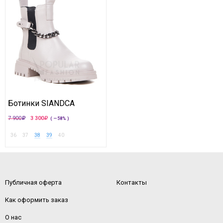
Ботинки SIANDCA
7 900
3 300
( —58% )
36
37
38
39
40
Публичная оферта
Контакты
Как оформить заказ
О нас