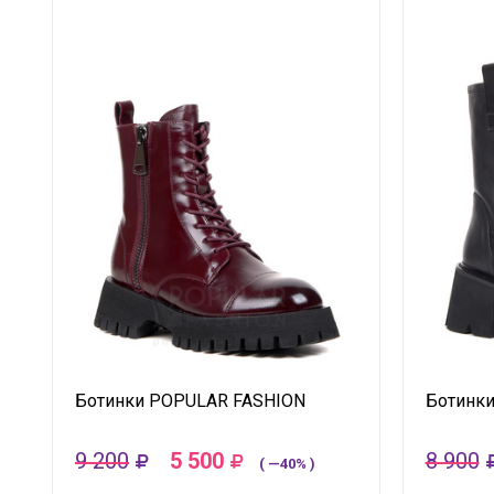
Ботинки POPULAR FASHION
Ботинк
9 200
5 500
8 900
( —40% )