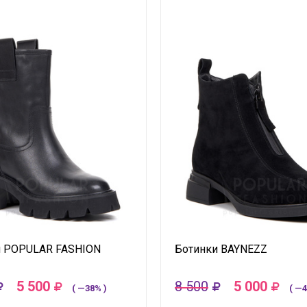
и POPULAR FASHION
Ботинки BAYNEZZ
5 500
8 500
5 000
( —38% )
( —4