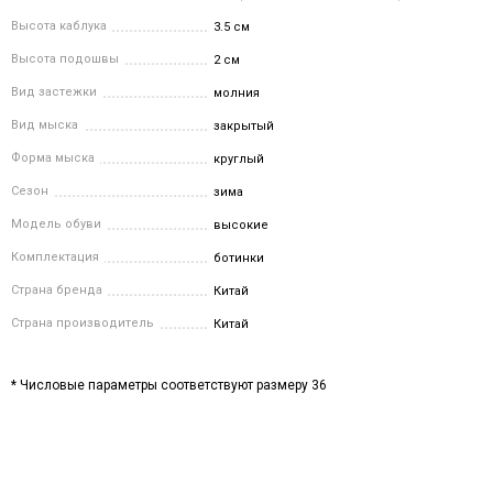
Высота каблука
3.5 см
Высота подошвы
2 см
Вид застежки
молния
Вид мыска
закрытый
Форма мыска
круглый
Сезон
зима
Модель обуви
высокие
Комплектация
ботинки
Страна бренда
Китай
Страна производитель
Китай
* Числовые параметры соответствуют размеру 36