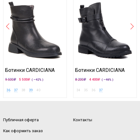
Ботинки CARDICIANA
Ботинки CARDICIANA
9 500
5 500
8 200
4 400
( —42% )
( —46% )
36
37
38
39
40
34
35
36
37
Публичная оферта
Контакты
Как оформить заказ