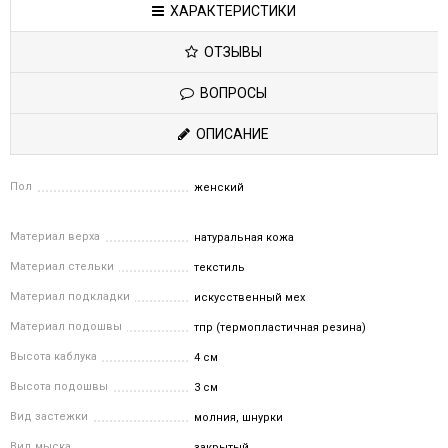
ХАРАКТЕРИСТИКИ
ОТЗЫВЫ
ВОПРОСЫ
ОПИСАНИЕ
Пол
женский
Материал верха
натуральная кожа
Материал стельки
текстиль
Материал подкладки
искусственный мех
Материал подошвы
тпр (термопластичная резина)
Высота каблука
4 см
Высота подошвы
3 см
Вид застежки
молния, шнурки
Вид мыска
закрытый