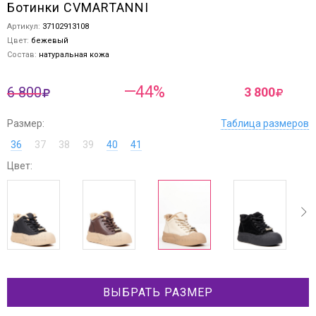
Ботинки CVMARTANNI
Артикул:
37102913108
Цвет:
бежевый
Состав:
натуральная кожа
—44%
6 800
3 800
Размер:
Таблица размеров
36
37
38
39
40
41
Цвет:
ev
next
ВЫБРАТЬ РАЗМЕР