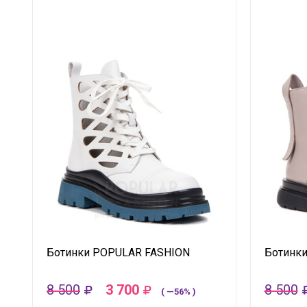
Ботинки POPULAR FASHION
Ботинк
8 500
3 700
8 500
( —56% )