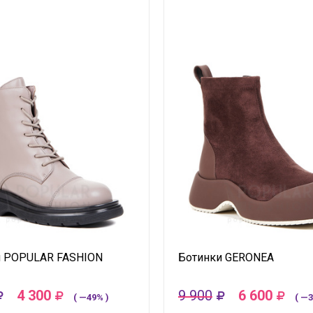
и POPULAR FASHION
Ботинки GERONEA
4 300
9 900
6 600
( —49% )
( —3