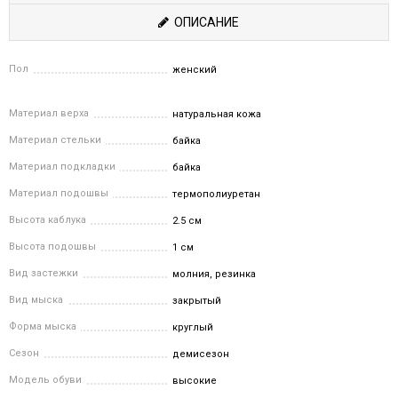
ОПИСАНИЕ
Пол
женский
Материал верха
натуральная кожа
Материал стельки
байка
Материал подкладки
байка
Материал подошвы
термополиуретан
Высота каблука
2.5 см
Высота подошвы
1 см
Вид застежки
молния, резинка
Вид мыска
закрытый
Форма мыска
круглый
Сезон
демисезон
Модель обуви
высокие