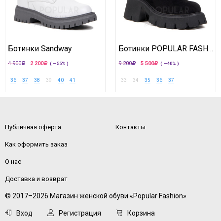
Ботинки Sandway
Ботинки POPULAR FASHION
4 900
2 200
9 200
5 500
( —55% )
( —40% )
36
37
38
39
40
41
33
34
35
36
37
Публичная оферта
Контакты
Как оформить заказ
О нас
Доставка и возврат
© 2017–2026 Магазин женской обуви «Popular Fashion»
Вход
Регистрация
Корзина