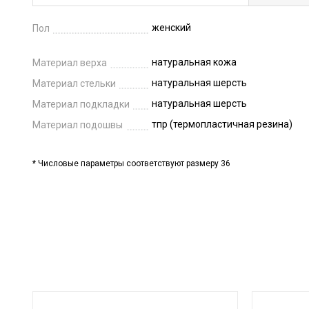
женский
Пол
натуральная кожа
Материал верха
натуральная шерсть
Материал стельки
натуральная шерсть
Материал подкладки
тпр (термопластичная резина)
Материал подошвы
* Числовые параметры соответствуют размеру 36