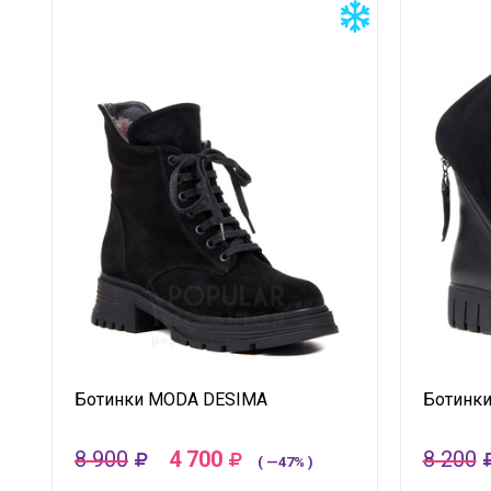
Ботинки MODA DESIMA
Ботинки
8 900
4 700
8 200
( —47% )