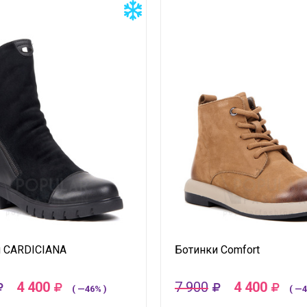
 CARDICIANA
Ботинки Comfort
4 400
7 900
4 400
( —46% )
( —4