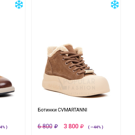
Ботинки CVMARTANNI
6 800
3 800
4% )
( —44% )