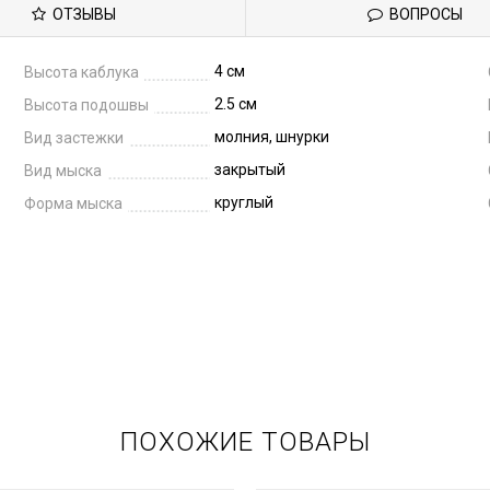
ОТЗЫВЫ
ВОПРОСЫ
4 см
Высота каблука
2.5 см
Высота подошвы
молния, шнурки
Вид застежки
закрытый
Вид мыска
круглый
Форма мыска
ПОХОЖИЕ ТОВАРЫ