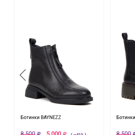
Ботинки BAYNEZZ
Ботинк
8 500
5 000
8 500
( —41% )