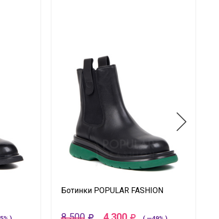
Ботинки POPULAR FASHION
8 500
4 300
5% )
( —49% )