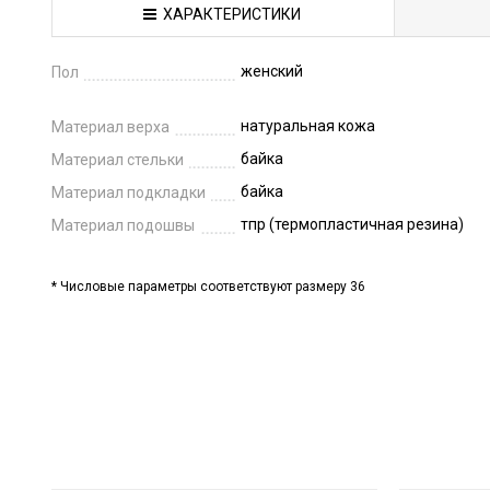
ХАРАКТЕРИСТИКИ
женский
Пол
натуральная кожа
Материал верха
байка
Материал стельки
байка
Материал подкладки
тпр (термопластичная резина)
Материал подошвы
* Числовые параметры соответствуют размеру 36