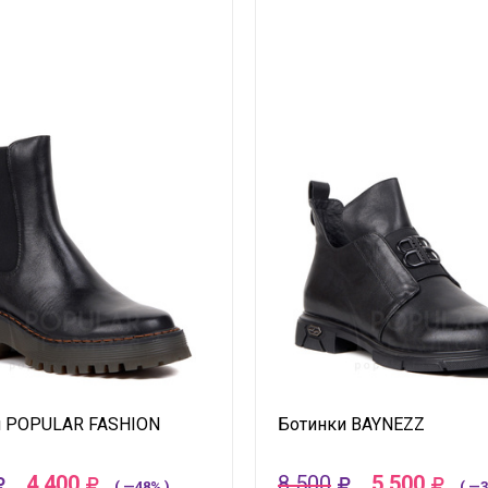
и POPULAR FASHION
Ботинки BAYNEZZ
4 400
8 500
5 500
( —48% )
( —3