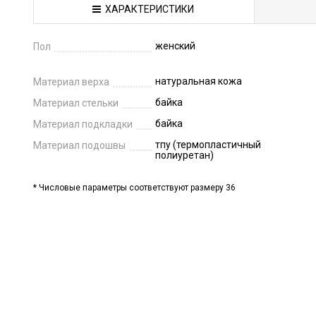
ХАРАКТЕРИСТИКИ
женский
Пол
натуральная кожа
Материал верха
байка
Материал стельки
байка
Материал подкладки
тпу (термопластичный
Материал подошвы
полиуретан)
* Числовые параметры соответствуют размеру 36