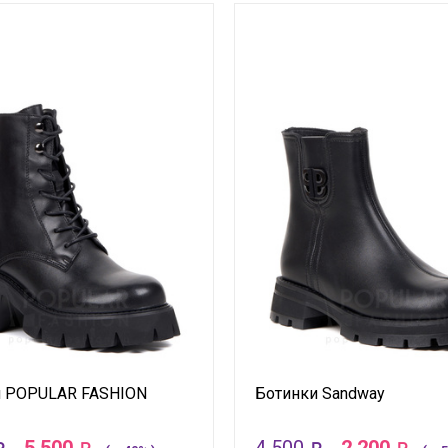
и POPULAR FASHION
Ботинки Sandway
5 500
4 500
2 200