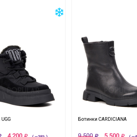
 UGG
Ботинки CARDICIANA
4 200
9 500
5 500
( —39% )
( —4