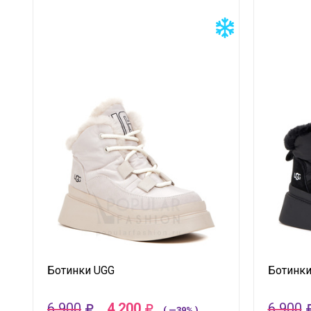
Ботинки UGG
Ботинки
6 900
4 200
6 900
( —39% )