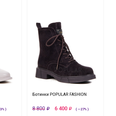
Ботинки POPULAR FASHION
8 800
6 400
3% )
( —27% )