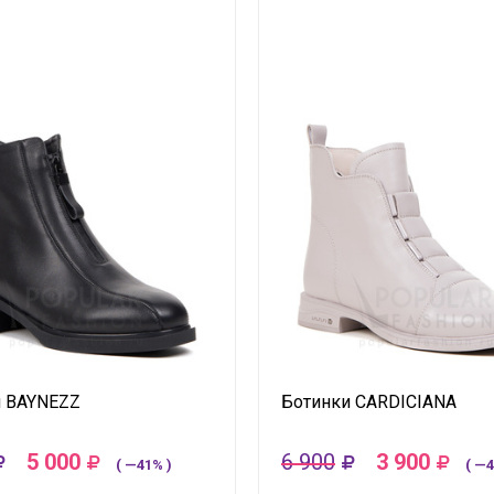
и BAYNEZZ
Ботинки CARDICIANA
5 000
6 900
3 900
( —41% )
( —4