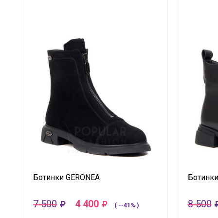
Ботинки GERONEA
Ботинк
7 500
4 400
8 500
( —41% )