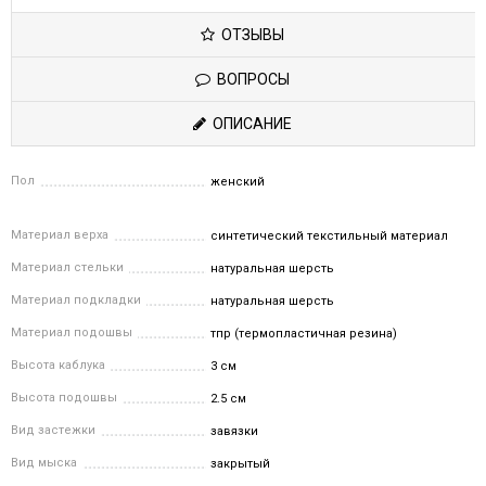
ОТЗЫВЫ
ВОПРОСЫ
ОПИСАНИЕ
Пол
женский
Материал верха
синтетический текстильный материал
Материал стельки
натуральная шерсть
Материал подкладки
натуральная шерсть
Материал подошвы
тпр (термопластичная резина)
Высота каблука
3 см
Высота подошвы
2.5 см
Вид застежки
завязки
Вид мыска
закрытый