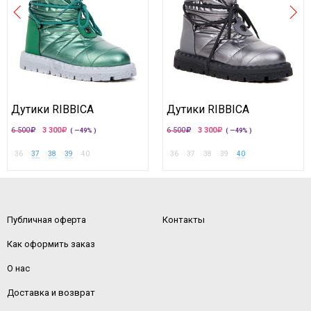
Дутики RIBBICA
Дутики RIBBICA
6 500
3 300
6 500
3 300
( —49% )
( —49% )
36
37
38
39
40
36
37
38
39
40
Публичная оферта
Контакты
Как оформить заказ
О нас
Доставка и возврат