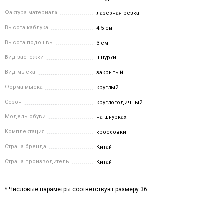
Фактура материала
лазерная резка
Высота каблука
4.5 см
Высота подошвы
3 см
Вид застежки
шнурки
Вид мыска
закрытый
Форма мыска
круглый
Сезон
круглогодичный
Модель обуви
на шнурках
Комплектация
кроссовки
Страна бренда
Китай
Страна производитель
Китай
* Числовые параметры соответствуют размеру 36