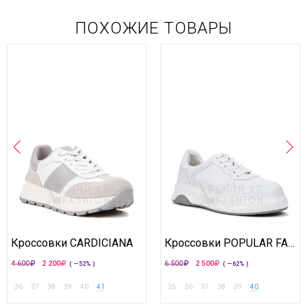
ПОХОЖИЕ ТОВАРЫ
Кроссовки CARDICIANA
Кроссовки POPULAR FASHION
4 600
2 200
6 500
2 500
( —52% )
( —62% )
36
37
38
39
40
41
35
36
37
38
39
40