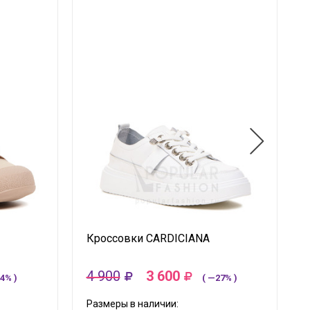
Кроссовки CARDICIANA
4 900
3 600
4% )
( —27% )
Размеры в наличии: