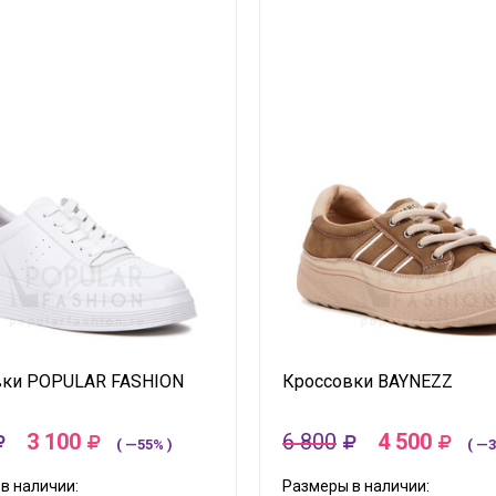
вки POPULAR FASHION
Кроссовки BAYNEZZ
3 100
6 800
4 500
( —55% )
( —3
в наличии:
Размеры в наличии: