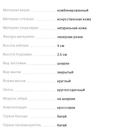
Материал верха
комбинированный
Материал стельки
искусственная кожа
Материал подкладки
натуральная кожа
Фактура материала
лазерная резка
Высота каблука
4 см
Высота подошвы
2.5 см
Вид застежки
шнурки
Вид мыска
закрытый
Форма мыска
круглый
Сезон
круглогодичный
Модель обуви
на шнурках
Комплектация
кроссовки
Страна бренда
Китай
Страна производитель
Китай