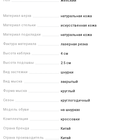
Пол
женский
Материал верха
натуральная кожа
Материал стельки
искусственная кожа
Материал подкладки
натуральная кожа
Фактура материала
лазерная резка
Высота каблука
4 см
Высота подошвы
2.5 см
Вид застежки
шнурки
Вид мыска
закрытый
Форма мыска
круглый
Сезон
круглогодичный
Модель обуви
на шнурках
Комплектация
кроссовки
Страна бренда
Китай
Страна производитель
Китай