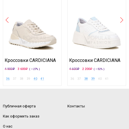
Кроссовки CARDICIANA
Кроссовки CARDICIANA
4 900
3 600
4 600
2 200
( —27% )
( —52% )
36
37
38
39
40
41
36
37
38
39
40
41
Публичная оферта
Контакты
Как оформить заказ
О нас