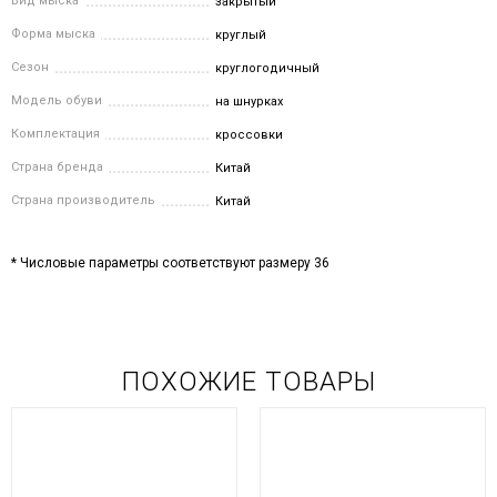
Вид мыска
закрытый
Форма мыска
круглый
Сезон
круглогодичный
Модель обуви
на шнурках
Комплектация
кроссовки
Страна бренда
Китай
Страна производитель
Китай
* Числовые параметры соответствуют размеру 36
ПОХОЖИЕ ТОВАРЫ