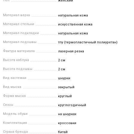
Пол
женский
Материал верха
натуральная кожа
Материал стельки
искусственная кожа
Материал подкладки
натуральная кожа
Материал подошвы
тпу (термопластичный полиуретан)
Фактура материала
лазерная резка
Высота каблука
2 см
Высота подошвы
2 см
Вид застежки
шнурки
Вид мыска
закрытый
Форма мыска
круглый
Сезон
круглогодичный
Модель обуви
на шнурках
Комплектация
кроссовки
Страна бренда
Китай