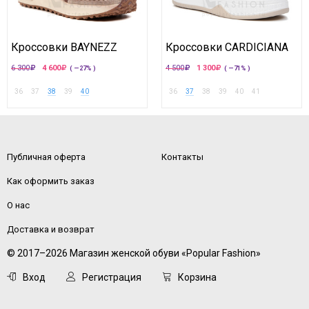
Кроссовки BAYNEZZ
Кроссовки CARDICIANA
6 300
4 600
4 500
1 300
( —27% )
( —71% )
36
37
38
39
40
36
37
38
39
40
41
Публичная оферта
Контакты
Как оформить заказ
О нас
Доставка и возврат
© 2017–2026 Магазин женской обуви «Popular Fashion»
Вход
Регистрация
Корзина