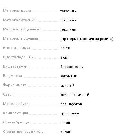
Материал верха
текстиль
Материал стельки
текстиль
Материал подкладки
текстиль
Материал подошвы
тпр (термопластичная резина)
Высота каблука
3.5 см
Высота подошвы
2 см
Вид застежки
без застежки
Вид мыска
закрытый
Форма мыска
круглый
Сезон
круглогодичный
Модель обуви
без шнурков
Комплектация
кроссовки
Страна бренда
Китай
Страна производитель
Китай