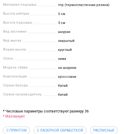
Материал подошвы
тпр (термопластичная резина)
Высота каблука
5 см
Высота подошвы
3 см
Вид застежки
шнурки
Вид мыска
закрытый
Форма мыска
круглый
Сезон
зима
Модель обуви
на шнурках
Комплектация
кроссовки
Страна бренда
Китай
Страна производитель
Китай
* Числовые параметры соответствуют размеру 36
* Маломерит
С ПРИНТОМ
С ЛАЗЕРНОЙ ОБРАБОТКОЙ
РАСПИСНЫЕ