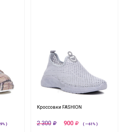
Кроссовки FASHION
2 300
900
9% )
( —61% )