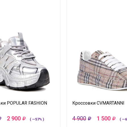
вки POPULAR FASHION
Кроссовки CVMARTANNI
2 900
4 900
1 500
( —57% )
( —6