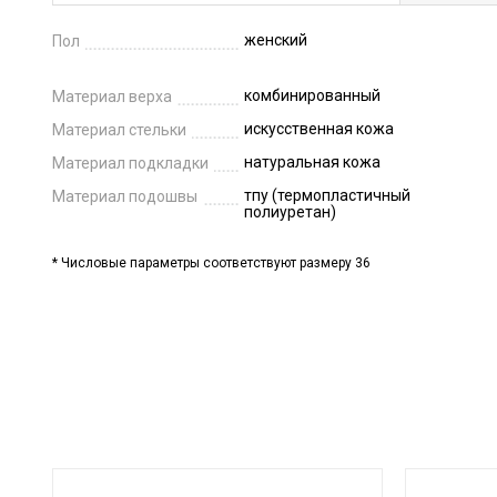
женский
Пол
комбинированный
Материал верха
искусственная кожа
Материал стельки
натуральная кожа
Материал подкладки
тпу (термопластичный
Материал подошвы
полиуретан)
* Числовые параметры соответствуют размеру 36