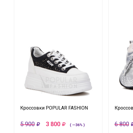
Кроссовки POPULAR FASHION
Кроссо
5 900
3 800
6 800
( —36% )