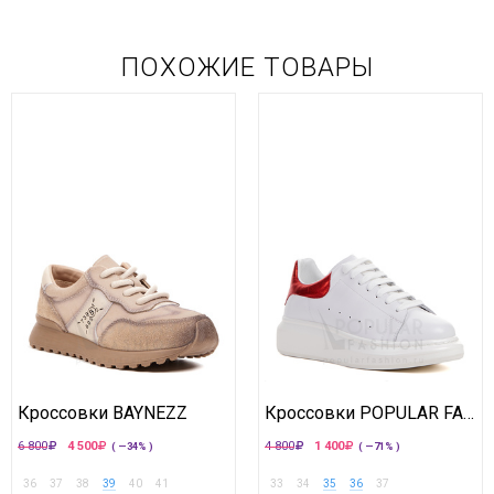
ПОХОЖИЕ ТОВАРЫ
Кроссовки BAYNEZZ
Кроссовки POPULAR FASHION
6 800
4 500
4 800
1 400
( —34% )
( —71% )
36
37
38
39
40
41
33
34
35
36
37