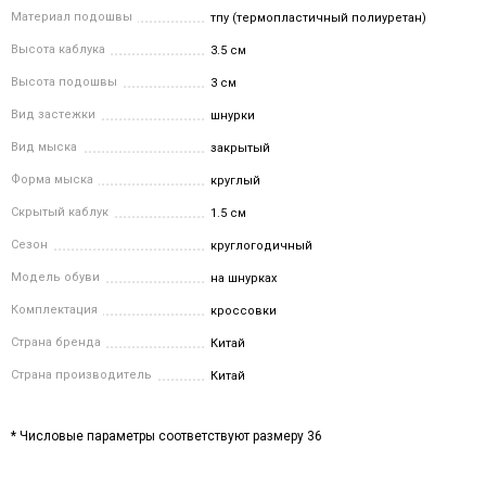
Материал подошвы
тпу (термопластичный полиуретан)
Высота каблука
3.5 см
Высота подошвы
3 см
Вид застежки
шнурки
Вид мыска
закрытый
Форма мыска
круглый
Скрытый каблук
1.5 см
Сезон
круглогодичный
Модель обуви
на шнурках
Комплектация
кроссовки
Страна бренда
Китай
Страна производитель
Китай
* Числовые параметры соответствуют размеру 36