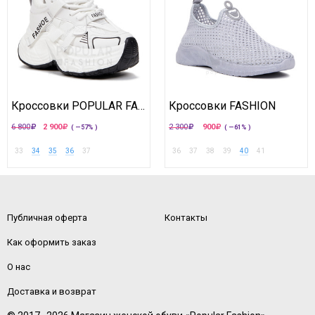
Кроссовки POPULAR FASHION
Кроссовки FASHION
6 800
2 900
2 300
900
( —57% )
( —61% )
33
34
35
36
37
36
37
38
39
40
41
Публичная оферта
Контакты
Как оформить заказ
О нас
Доставка и возврат