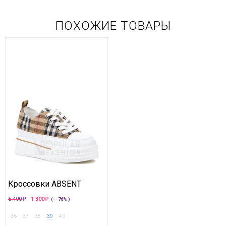
ПОХОЖИЕ ТОВАРЫ
Кроссовки ABSENT
5 400
1 300
( —76% )
36
37
38
39
40