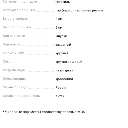
Материал подкладки
текстиль
Материал подошвы
тпр (термопластичная резина)
Высота каблука
5 см
Высота подошвы
3 см
Вид застежки
шнурки
Вид мыска
закрытый
Форма мыска
круглый
Сезон
круглогодичный
Модель обуви
на шнурках
Комплектация
кроссовки
Страна бренда
Россия
Страна производитель
Китай
* Числовые параметры соответствуют размеру 36