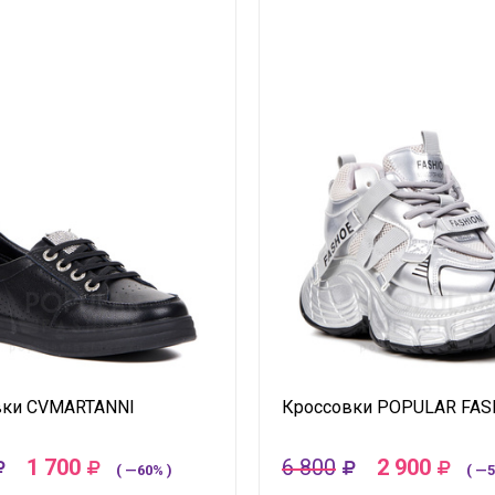
вки CVMARTANNI
Кроссовки POPULAR FAS
1 700
6 800
2 900
( —60% )
( —5