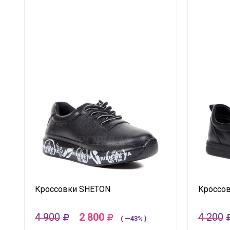
Кроссовки SHETON
Кроссо
4 900
2 800
4 200
( —43% )