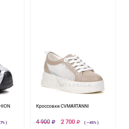
HION
Кроссовки CVMARTANNI
4 900
2 700
7% )
( —45% )