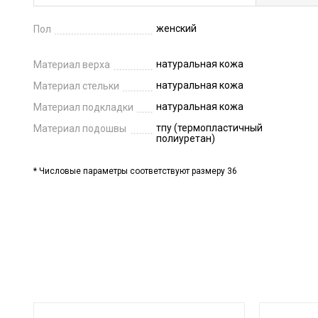
женский
Пол
натуральная кожа
Материал верха
натуральная кожа
Материал стельки
натуральная кожа
Материал подкладки
тпу (термопластичный
Материал подошвы
полиуретан)
* Числовые параметры соответствуют размеру 36