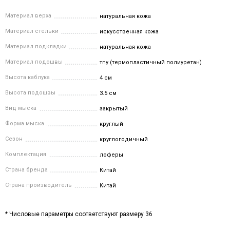
Материал верха
натуральная кожа
Материал стельки
искусственная кожа
Материал подкладки
натуральная кожа
Материал подошвы
тпу (термопластичный полиуретан)
Высота каблука
4 см
Высота подошвы
3.5 см
Вид мыска
закрытый
Форма мыска
круглый
Сезон
круглогодичный
Комплектация
лоферы
Страна бренда
Китай
Страна производитель
Китай
* Числовые параметры соответствуют размеру 36