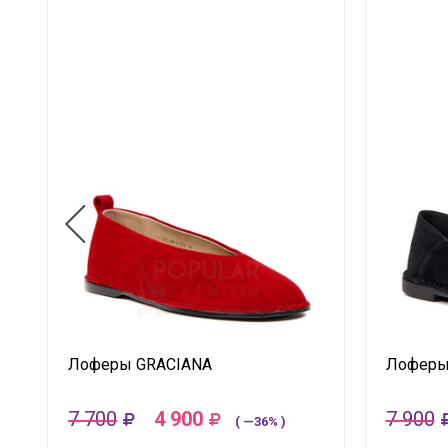
Лоферы GRACIANA
Лоферы
7 700
4 900
7 900
( —36% )