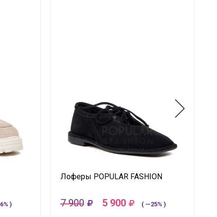
Лоферы POPULAR FASHION
7 900
5 900
6% )
( —25% )