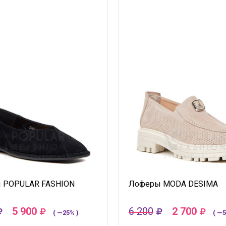
 POPULAR FASHION
Лоферы MODA DESIMA
5 900
6 200
2 700
( —25% )
( —5