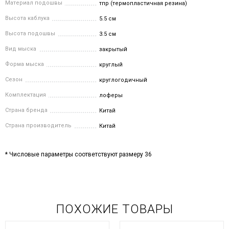
Материал подошвы
тпр (термопластичная резина)
Высота каблука
5.5 см
Высота подошвы
3.5 см
Вид мыска
закрытый
Форма мыска
круглый
Сезон
круглогодичный
Комплектация
лоферы
Страна бренда
Китай
Страна производитель
Китай
* Числовые параметры соответствуют размеру 36
ПОХОЖИЕ ТОВАРЫ