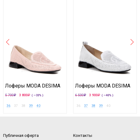
Лоферы MODA DESIMA
Лоферы MODA DESIMA
5 700
3 800
6 500
3 900
( —33% )
( —40% )
36
37
38
39
40
36
37
38
39
40
Публичная оферта
Контакты