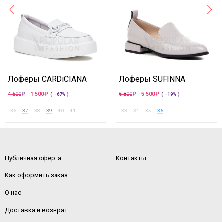
Лоферы CARDiCIANA
Лоферы SUFINNA
4 500
1 500
6 800
5 500
( —67% )
( —19% )
36
37
38
39
40
41
33
34
35
36
Публичная оферта
Контакты
Как оформить заказ
О нас
Доставка и возврат