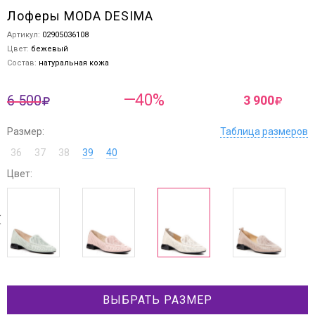
Лоферы MODA DESIMA
Артикул:
02905036108
Цвет:
бежевый
Состав:
натуральная кожа
—40%
6 500
3 900
Размер:
Таблица размеров
36
37
38
39
40
Цвет:
next
ev
ВЫБРАТЬ РАЗМЕР