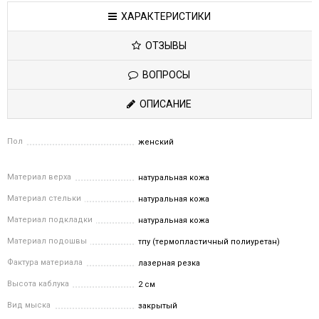
ХАРАКТЕРИСТИКИ
ОТЗЫВЫ
ВОПРОСЫ
ОПИСАНИЕ
Пол
женский
Материал верха
натуральная кожа
Материал стельки
натуральная кожа
Материал подкладки
натуральная кожа
Материал подошвы
тпу (термопластичный полиуретан)
Фактура материала
лазерная резка
Высота каблука
2 см
Вид мыска
закрытый