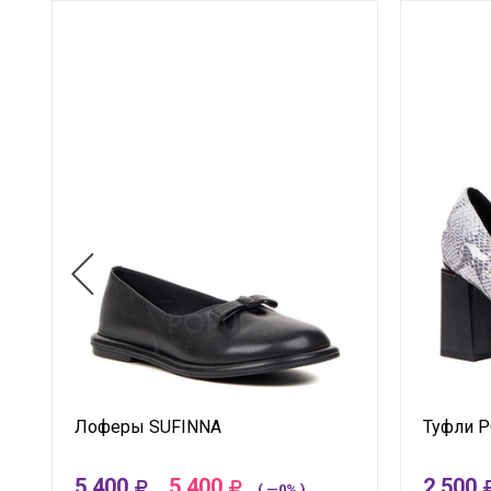
Лоферы SUFINNA
Туфли 
5 400
5 400
2 500
( —0% )