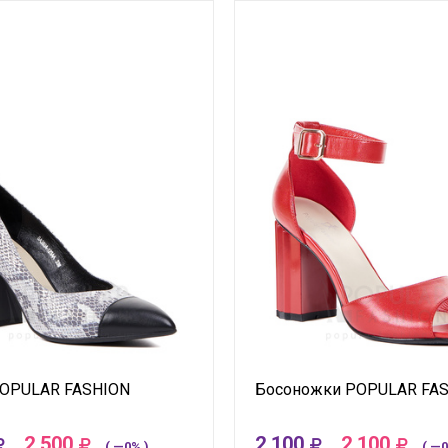
POPULAR FASHION
Босоножки POPULAR FA
2 500
2 100
2 100
( —0% )
( —0