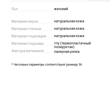
женский
Пол
натуральная кожа
Материал верха
натуральная кожа
Материал стельки
натуральная кожа
Материал подкладки
тпу (термопластичный
Материал подошвы
полиуретан)
Фактура материала
лазерная резка
* Числовые параметры соответствуют размеру 36