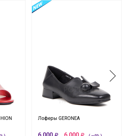
SHION
Лоферы GERONEA
6 000
6 000
% )
( —0% )