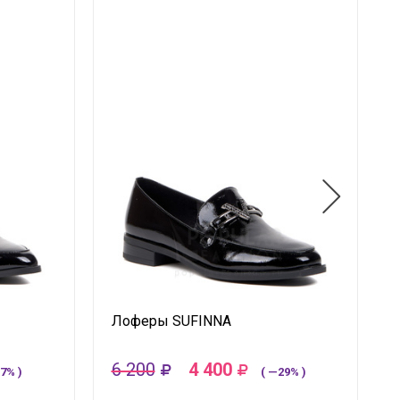
Лоферы SUFINNA
6 200
4 400
7% )
( —29% )