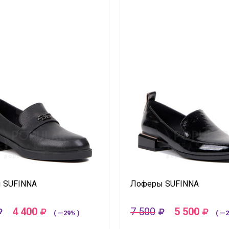
 SUFINNA
Лоферы SUFINNA
4 400
7 500
5 500
( —29% )
( —2