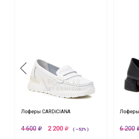
Лоферы CARDiCIANA
Лоферы
4 600
2 200
6 200
( —52% )