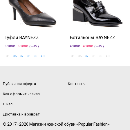
Туфли BAYNEZZ
Ботильоны BAYNEZZ
5 900
5 900
4 900
4 900
( —0% )
( —0% )
35
36
37
38
39
40
35
36
37
38
39
40
Публичная оферта
Контакты
Как оформить заказ
О нас
Доставка и возврат
© 2017–2026 Магазин женской обуви «Popular Fashion»