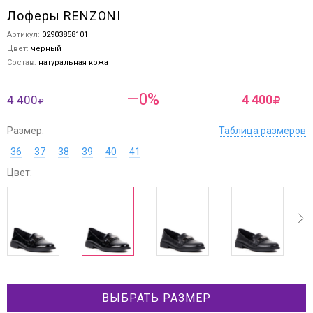
Лоферы RENZONI
Артикул:
02903858101
Цвет:
черный
Состав:
натуральная кожа
—0%
4 400
4 400
Размер:
Таблица размеров
36
37
38
39
40
41
Цвет:
ev
next
ВЫБРАТЬ РАЗМЕР