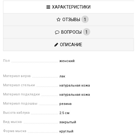
ХАРАКТЕРИСТИКИ
ОТЗЫВЫ
1
ВОПРОСЫ
1
ОПИСАНИЕ
Пол
женский
Материал верха
лак
Материал стельки
натуральная кожа
Материал подкладки
натуральная кожа
Материал подошвы
резина
Высота каблука
2.5 см
Вид мыска
закрытый
Форма мыска
круглый