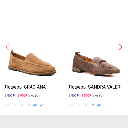
Лоферы GRACIANA
Лоферы SANDRA VALERI
8 800
6 900
8 800
5 500
( —22% )
( —38% )
36
37
38
39
40
41
36
37
38
39
40