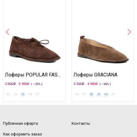
Лоферы POPULAR FASHION
Лоферы GRACIANA
7 900
5 900
7 700
4 900
( —25% )
( —36% )
33
34
35
36
37
36
37
38
39
40
41
Публичная оферта
Контакты
Как оформить заказ