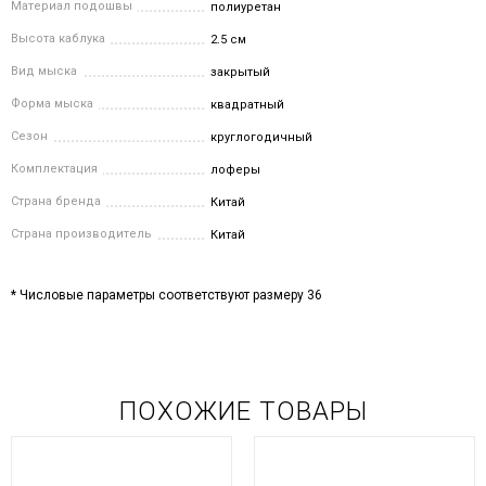
Материал подошвы
полиуретан
Высота каблука
2.5 см
Вид мыска
закрытый
Форма мыска
квадратный
Сезон
круглогодичный
Комплектация
лоферы
Страна бренда
Китай
Страна производитель
Китай
* Числовые параметры соответствуют размеру 36
ПОХОЖИЕ ТОВАРЫ