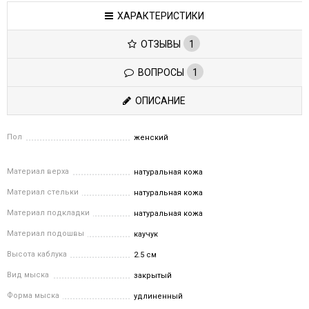
ХАРАКТЕРИСТИКИ
ОТЗЫВЫ
1
ВОПРОСЫ
1
ОПИСАНИЕ
Пол
женский
Материал верха
натуральная кожа
Материал стельки
натуральная кожа
Материал подкладки
натуральная кожа
Материал подошвы
каучук
Высота каблука
2.5 см
Вид мыска
закрытый
Форма мыска
удлиненный