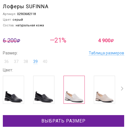
Лоферы SUFINNA
Артикул:
02903682118
Цвет:
серый
Состав:
натуральная кожа
—21%
6 200
4 900
Размер:
Таблица размеров
36
37
38
39
40
Цвет:
ev
next
ВЫБРАТЬ РАЗМЕР