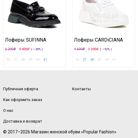
Лоферы SUFINNA
Лоферы CARDiCIANA
6 200
4 400
4 600
2 200
( —29% )
( —52% )
36
37
38
39
40
41
36
37
38
39
40
41
Публичная оферта
Контакты
Как оформить заказ
О нас
Доставка и возврат
© 2017–2026 Магазин женской обуви «Popular Fashion»