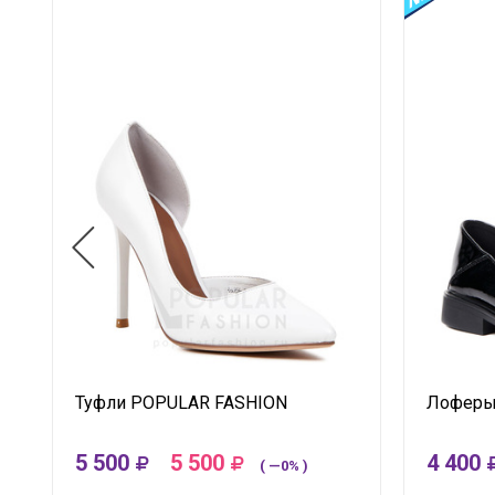
Туфли POPULAR FASHION
Лоферы
5 500
5 500
4 400
( —0% )