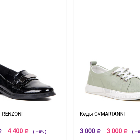
 RENZONI
Кеды CVMARTANNI
4 400
3 000
3 000
( —0% )
( —0