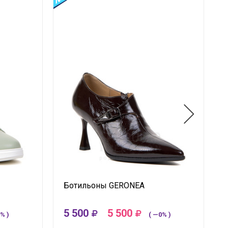
Ботильоны GERONEA
5 500
5 500
% )
( —0% )