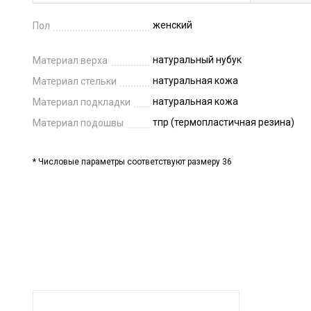
женский
Пол
натуральный нубук
Материал верха
натуральная кожа
Материал стельки
натуральная кожа
Материал подкладки
тпр (термопластичная резина)
Материал подошвы
* Числовые параметры соответствуют размеру 36