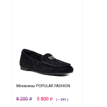
Мокасины POPULAR FASHION
8 200
5 800
( —29% )