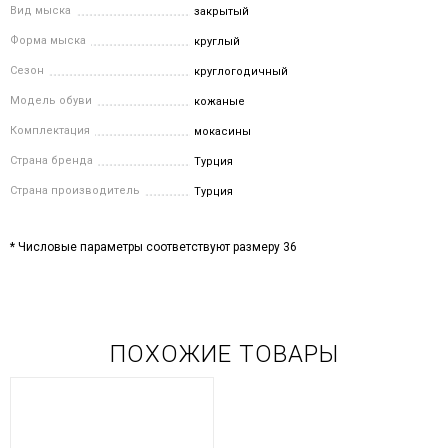
Вид мыска
закрытый
Форма мыска
круглый
Сезон
круглогодичный
Модель обуви
кожаные
Комплектация
мокасины
Страна бренда
Турция
Страна производитель
Турция
* Числовые параметры соответствуют размеру 36
ПОХОЖИЕ ТОВАРЫ