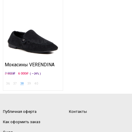
Мокасины VERENDINA
7 900
6 000
( —24% )
36
37
38
39
40
Публичная оферта
Контакты
Как оформить заказ