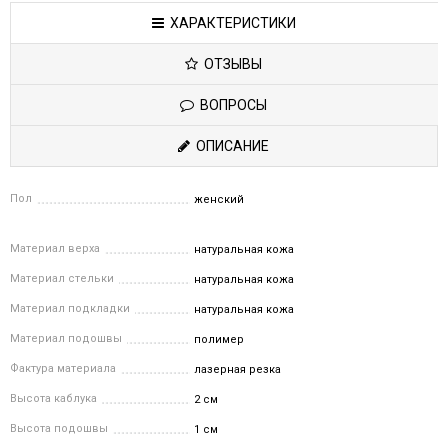
ХАРАКТЕРИСТИКИ
ОТЗЫВЫ
ВОПРОСЫ
ОПИСАНИЕ
Пол
женский
Материал верха
натуральная кожа
Материал стельки
натуральная кожа
Материал подкладки
натуральная кожа
Материал подошвы
полимер
Фактура материала
лазерная резка
Высота каблука
2 см
Высота подошвы
1 см