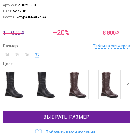
Артикул:
23102836101
Цвет:
черный
Состав:
натуральная кожа
—20%
11 000
8 800
Размер:
Таблица размеров
34
35
36
37
Цвет:
ev
next
ВЫБРАТЬ РАЗМЕР
Добавить в мои желания