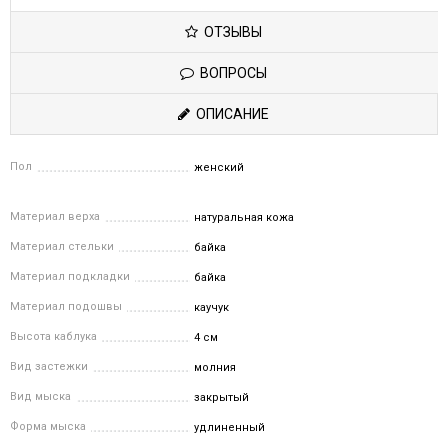
ОТЗЫВЫ
ВОПРОСЫ
ОПИСАНИЕ
Пол
женский
Материал верха
натуральная кожа
Материал стельки
байка
Материал подкладки
байка
Материал подошвы
каучук
Высота каблука
4 см
Вид застежки
молния
Вид мыска
закрытый
Форма мыска
удлиненный