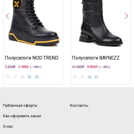
Полусапоги NOD TREND
Полусапоги BAYNEZZ
7 500
3 000
11 000
8 800
( —60% )
( —20% )
36
37
38
39
40
34
35
36
37
Публичная оферта
Контакты
Как оформить заказ
О нас