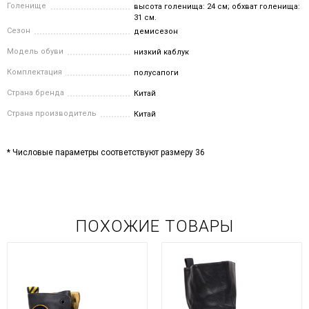
Голенище
высота голенища: 24 см; обхват голенища:
31 см.
Сезон
демисезон
Модель обуви
низкий каблук
Комплектация
полусапоги
Страна бренда
Китай
Страна производитель
Китай
* Числовые параметры соответствуют размеру 36
ПОХОЖИЕ ТОВАРЫ