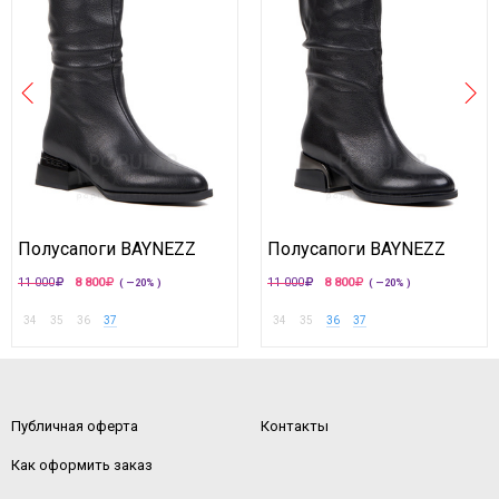
Полусапоги BAYNEZZ
Полусапоги BAYNEZZ
11 000
8 800
11 000
8 800
( —20% )
( —20% )
34
35
36
37
34
35
36
37
Публичная оферта
Контакты
Как оформить заказ