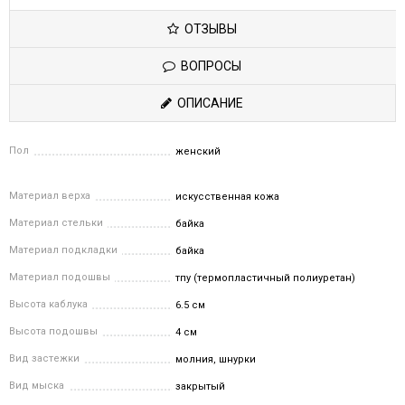
ОТЗЫВЫ
ВОПРОСЫ
ОПИСАНИЕ
Пол
женский
Материал верха
искусственная кожа
Материал стельки
байка
Материал подкладки
байка
Материал подошвы
тпу (термопластичный полиуретан)
Высота каблука
6.5 см
Высота подошвы
4 см
Вид застежки
молния, шнурки
Вид мыска
закрытый