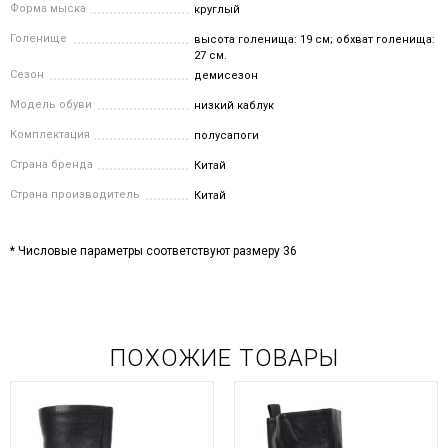
Форма мыска
круглый
Голенище
высота голенища: 19 см; обхват голенища:
27 см.
Сезон
демисезон
Модель обуви
низкий каблук
Комплектация
полусапоги
Страна бренда
Китай
Страна производитель
Китай
* Числовые параметры соответствуют размеру 36
ПОХОЖИЕ ТОВАРЫ