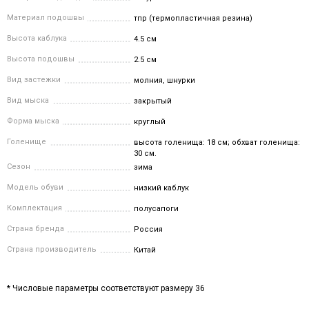
Материал подошвы
тпр (термопластичная резина)
Высота каблука
4.5 см
Высота подошвы
2.5 см
Вид застежки
молния, шнурки
Вид мыска
закрытый
Форма мыска
круглый
Голенище
высота голенища: 18 см; обхват голенища:
30 см.
Сезон
зима
Модель обуви
низкий каблук
Комплектация
полусапоги
Страна бренда
Россия
Страна производитель
Китай
* Числовые параметры соответствуют размеру 36